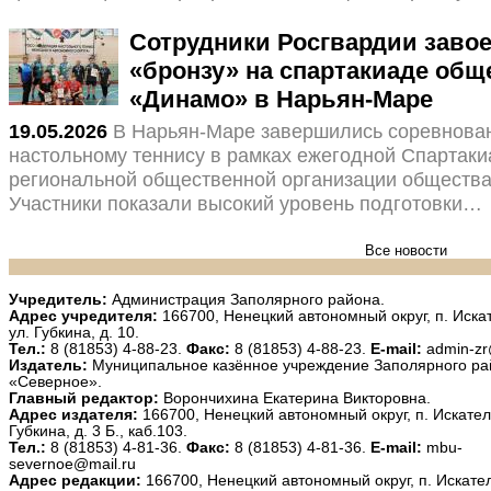
Сотрудники Росгвардии заво
«бронзу» на спартакиаде общ
«Динамо» в Нарьян-Маре
19.05.2026
В Нарьян-Маре завершились соревнова
настольному теннису в рамках ежегодной Спартак
региональной общественной организации общества
Участники показали высокий уровень подготовки…
Все новости
Учредитель:
Администрация Заполярного района.
Адрес учредителя:
166700, Ненецкий автономный округ, п. Иска
ул. Губкина, д. 10.
Тел.:
8 (81853) 4-88-23.
Факс:
8 (81853) 4-88-23.
E-mail:
admin-zr
Издатель:
Муниципальное казённое учреждение Заполярного ра
«Северное».
Главный редактор:
Ворончихина Екатерина Викторовна.
Адрес издателя:
166700, Ненецкий автономный округ, п. Искател
Губкина, д. 3 Б., каб.103.
Тел.:
8 (81853) 4-81-36.
Факс:
8 (81853) 4-81-36.
E-mail:
mbu-
severnoe@mail.ru
Адрес редакции:
166700, Ненецкий автономный округ, п. Искател